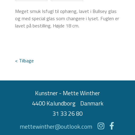
Meget smuk Isfugl til ophæng, lavet i Bullsey glas
og med special glas som changere i lyset. Fuglen er
lavet på bestilling. Højde 18 cm.
< Tilbage
Kunstner - Mette Winther
4400 Kalundborg
Danmark
31 33 26 80
mettewinther@outlook.com