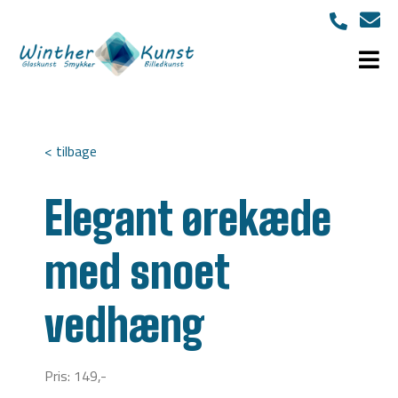
< tilbage
Elegant ørekæde
med snoet
vedhæng
Pris: 149,-