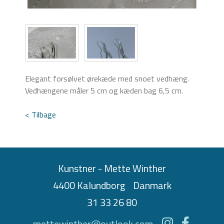
Elegant forsølvet ørekæde med snoet vedhæng.
Vedhængene måler 5 cm og kæden bag 6,5 cm.
< Tilbage
Kunstner - Mette Winther
4400 Kalundborg
Danmark
31 33 26 80
mettewinther@outlook.com