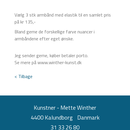
Vælg 3 stk armbånd med elastik til en samlet pris
på kr 135,-
Bland gerne de forskellige farve nuancer i
armbåndene efter eget ønske.
Jeg sender gerne, køber betaler porto.
Se mere på www.winther-kunst.dk
< Tilbage
Kunstner - Mette Winther
4400 Kalundborg
Danmark
31 33 26 80