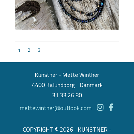
1
2
3
Kunstner - Mette Winther
4400 Kalundborg
Danmark
31 33 26 80
mettewinther@outlook.com
COPYRIGHT © 2026 - KUNSTNER -