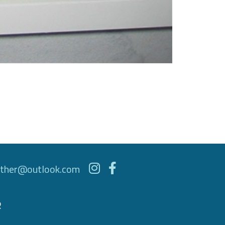
ther@outlook.com
R