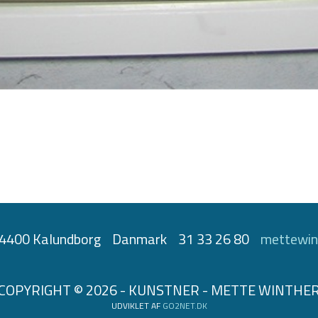
4400 Kalundborg
Danmark
31 33 26 80
mettewin
COPYRIGHT © 2026 - KUNSTNER - METTE WINTHE
UDVIKLET AF
GO2NET.DK